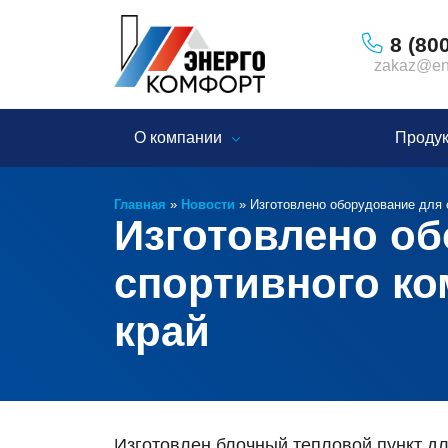
8 (80
zakaz@ene
О компании
Проду
Главная
»
Новости
»
Изготовлено оборудование для 
Изготовлено об
спортивного ко
край
Изготовлен блочный тепловой пункт д