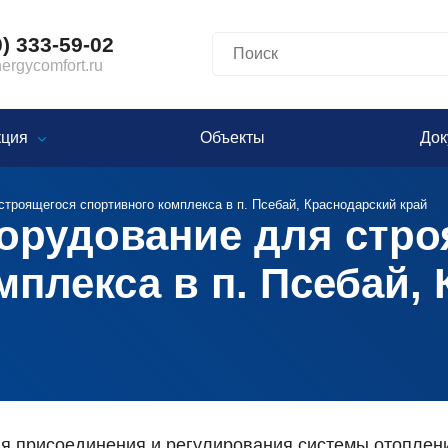
0) 333-59-02
rgycomfort.ru
кция
Объекты
Док
строящегося спортивного комплекса в п. Псебай, Краснодарский край
орудование для стро
мплекса в п. Псебай,
ля присоединения и регулирования системы отоплени