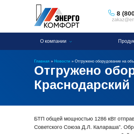
8 (80
zakaz@ene
О компании
Проду
Главная
»
Новости
»
Отгружено оборудование на объ
Отгружено обор
Краснодарский 
БТП общей мощностью 1286 кВт отпра
Советского Союза Д.Л. Калараша”. Об