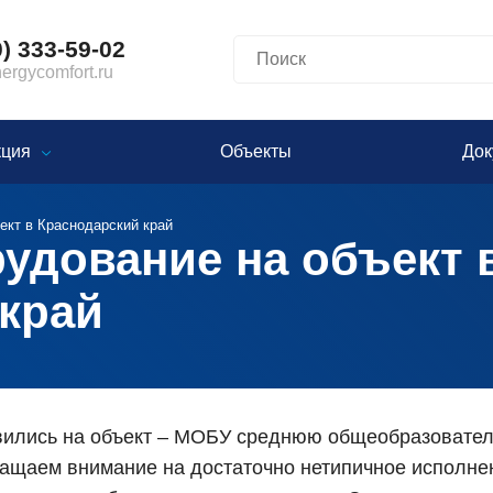
0) 333-59-02
rgycomfort.ru
кция
Объекты
Док
ект в Краснодарский край
удование на объект 
край
вились на объект – МОБУ среднюю общеобразовател
ращаем внимание на достаточно нетипичное исполне