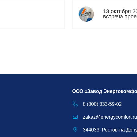
13 октября 2
встреча про
ООО «Завод Энергокомфо
8 (800) 333-59-02
zakaz@energycomfort.ru
344033, Ростов-на-Дону,