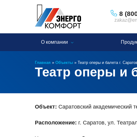
8 (80
zakaz@ene
О компании
Проду
Главная
»
Объекты
»
Театр оперы и балета г. Сарато
Театр оперы и б
Объект:
Саратовский академический т
Расположение:
г. Саратов, ул. Театрал