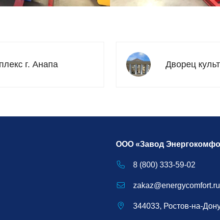
лекс г. Анапа
Дворец культ
ООО «Завод Энергокомфо
8 (800) 333-59-02
zakaz@energycomfort.ru
344033, Ростов-на-Дону,