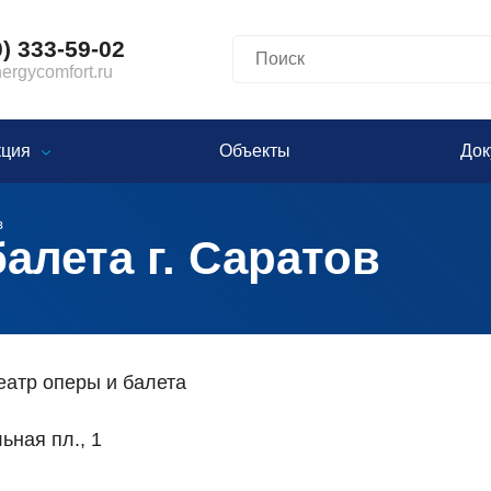
0) 333-59-02
rgycomfort.ru
кция
Объекты
Док
в
алета г. Саратов
еатр оперы и балета
ьная пл., 1