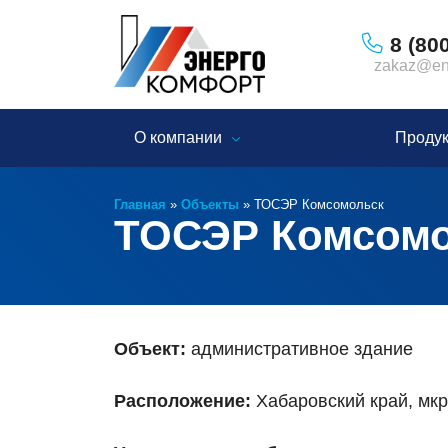
8 (80
zakaz@ene
О компании
Проду
Главная
»
Объекты
»
ТОСЭР Комсомольск
ТОСЭР Комсом
Объект:
административное здание
Расположение:
Хабаровский край, мк