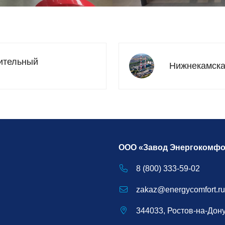
тительный
Нижнекамск
ООО «Завод Энергокомфо
8 (800) 333-59-02
zakaz@energycomfort.ru
344033, Ростов-на-Дону,