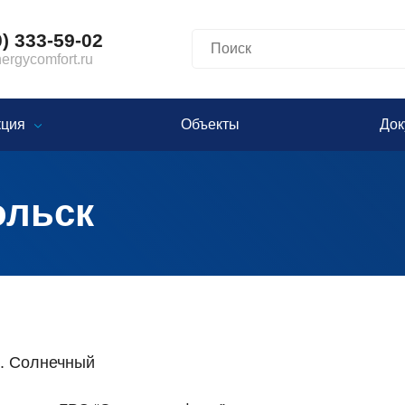
0) 333-59-02
rgycomfort.ru
кция
Объекты
Док
ольск
р. Солнечный