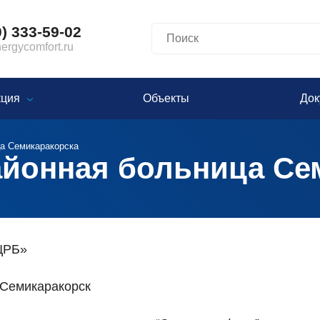
0) 333-59-02
rgycomfort.ru
кция
Объекты
Док
а Семикаракорска
айонная больница Се
ЦРБ»
. Семикаракорск