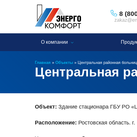
8 (80
zakaz@ene
О компании
Проду
Главная
»
Объекты
»
Центральная районная больниц
Центральная р
Объект:
Здание стационара ГБУ РО «
Расположение:
Ростовская область. г