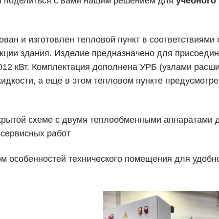
вы поделиться с вами нашим решением для
учебного
ан и изготовлен тепловой пункт в соответствиями 
укции здания. Изделие предназначено для присоедин
012 кВт. Комплектация дополнена УРБ (узлами расш
идкости, а еще в этом тепловом пункте предусмотр
акрытой схеме с двумя теплообменными аппаратами 
 сервисных работ
ом особенностей технического помещения для удобн