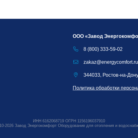
ООО «Завод Энергокомфо
8 (800) 333-59-02
zakaz@energycomfort.ru
344033, Ростов-на-Дону,
Политика обработки персо
ИНН 6162068719 ОГРН 1156196037910
10-2026
Завод Энергокомфорт
Оборудование для отопления и водоснаб