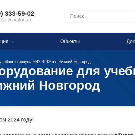
0) 333-59-02
rgycomfort.ru
кция
Объекты
Док
учебного корпуса НИУ ВШЭ в г. Нижний Новгород
орудование для учеб
ижний Новгород
ом 2024 году!